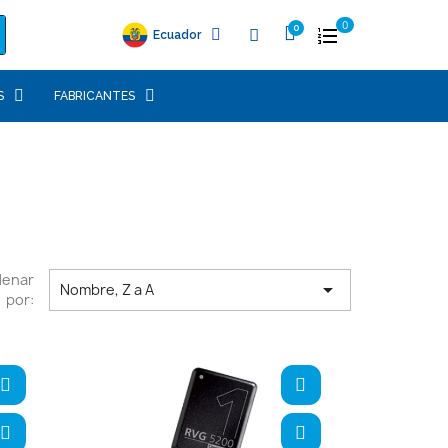
0
Ecuador
S
FABRICANTES
denar

Nombre, Z a A
por: