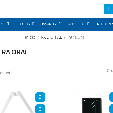
TAL
EQUIPOS
INSUMOS
RECURSOS
NOSOTRO
Inicio
RX DIGITAL
Intra Oral
TRA ORAL
Or
roductos.