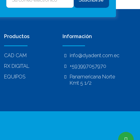
Productos
Información
CAD CAM
info@dyadent.com.ec
RX DIGITAL
+593997057970
EQUIPOS
Panamericana Norte
Kmt 5 1/2