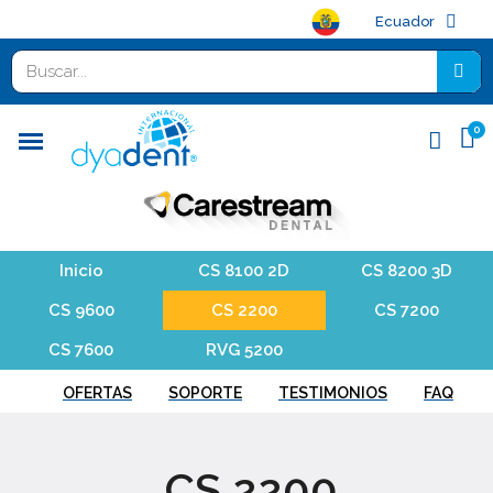
Ecuador
Inicio
CS 8100 2D
CS 8200 3D
CS 9600
CS 2200
CS 7200
CS 7600
RVG 5200
OFERTAS
SOPORTE
TESTIMONIOS
FAQ
CS 2200