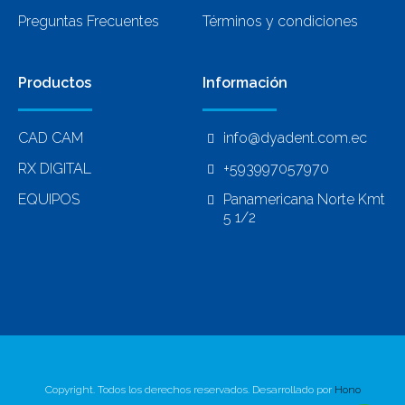
Preguntas Frecuentes
Términos y condiciones
Productos
Información
CAD CAM
info@dyadent.com.ec
RX DIGITAL
+593997057970
EQUIPOS
Panamericana Norte Kmt
5 1/2
Copyright. Todos los derechos reservados. Desarrollado por
Hono