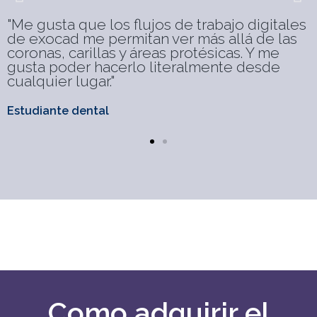
"Me gusta que los flujos de trabajo digitales
"
de exocad me permitan ver más allá de las
o
coronas, carillas y áreas protésicas. Y me
n
gusta poder hacerlo literalmente desde
cualquier lugar."
e
Estudiante dental
E
D
Como adquirir el