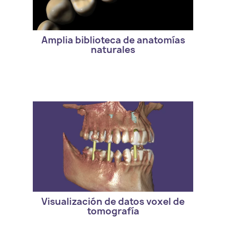
Tooth Library
Amplia biblioteca de anatomías
naturales
- Version estandar de exocad. DentalCAD
DICOM viewer
Visualización de datos voxel de
tomografía