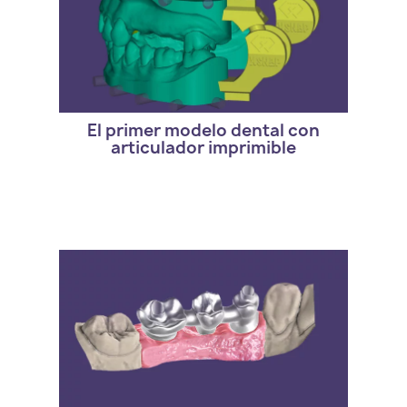
- Version estandar de exocad. DentalCAD
xSNAP Module
El primer modelo dental con
articulador imprimible
- Version estandar de exocad. DentalCAD
Implant Module