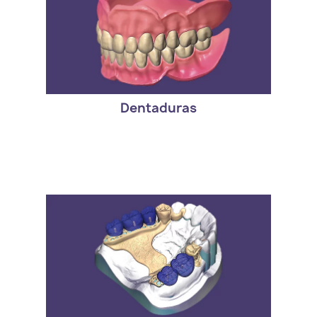
- Version estandar de exocad. DentalCAD
FullDenture Module
Dentaduras
- Version estandar de exocad. DentalCAD
PartialCAD