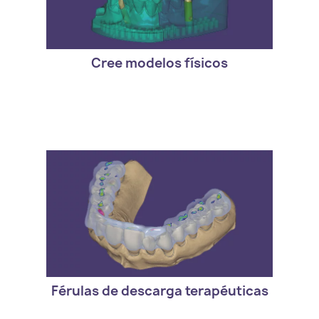
Model Creator
Cree modelos físicos
- Version estandar de exocad. DentalCAD
Bite Splint Module
Férulas de descarga terapéuticas