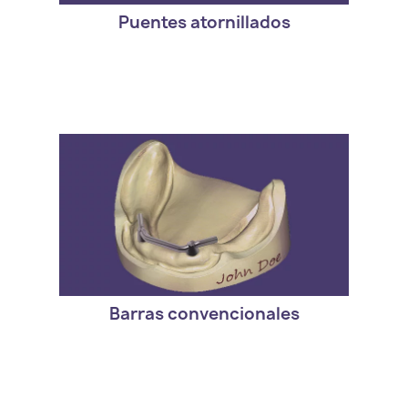
Puentes atornillados
- Version estandar de exocad. DentalCAD
Bar Module
Barras convencionales