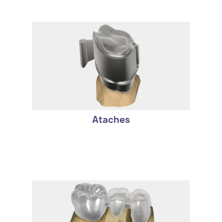
- Diferentes ataches, de una biblioteca
extesa, pueden ser añadidos a, o
removidos de, su diseño.
Ataches