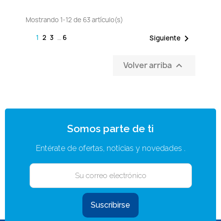
Mostrando 1-12 de 63 artículo(s)

1
2
3
…
6
Siguiente
Volver arriba

Somos parte de ti
Entérate de ofertas, noticias y novedades .
Suscribirse