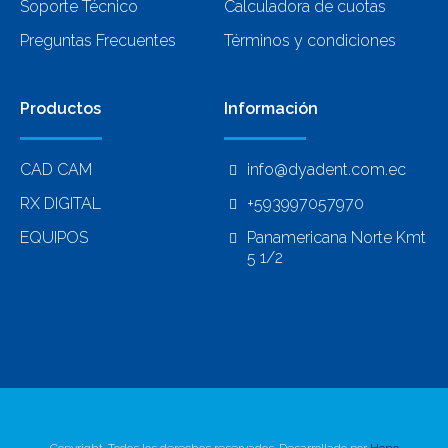
Soporte Técnico
Calculadora de cuotas
Preguntas Frecuentes
Términos y condiciones
Productos
Información
CAD CAM
info@dyadent.com.ec
RX DIGITAL
+593997057970
EQUIPOS
Panamericana Norte Kmt
5 1/2
Copyright. Todos los derechos reservados. Desarrollado por
Hono