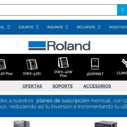
TAL
EQUIPOS
INSUMOS
RECURSOS
NOSOTRO
DWX-42W
CLINI
2D Plus
DWX-52Di
3DXPRINT
Plus
OFERTAS
SOPORTE
ACCESORIOS
edes a nuestros
planes de suscripción
mensual, con l
os, reduciendo así tu inversión e incrementando tu uti