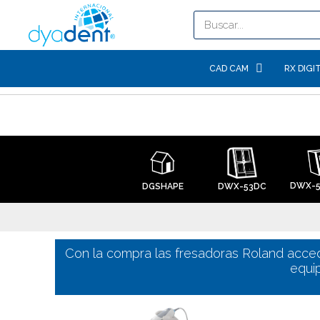
CAD CAM
RX DIGI
DWX-5
DWX-53DC
DGSHAPE
Con la compra las fresadoras Roland acc
equip