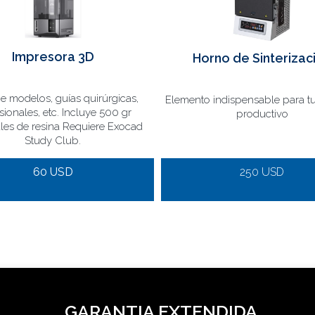
Impresora 3D
Horno de Sinterizac
e modelos, guías quirúrgicas,
Elemento indispensable para t
sionales, etc. Incluye 500 gr
productivo
es de resina Requiere Exocad
Study Club.
60 USD
250 USD
GARANTIA EXTENDIDA