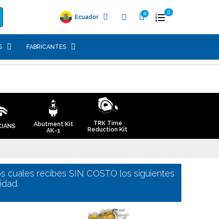
0
Ecuador
S
FABRICANTES
TRK Time
Abutment Kit
CIANS
Reduction Kit
AK-1
os cuales recibes SIN COSTO los siguientes
lidad.