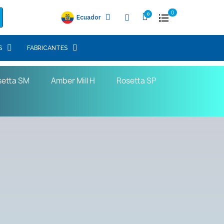
0
Ecuador
S
FABRICANTES
setta SM
Amber Mill H
Rosetta SP