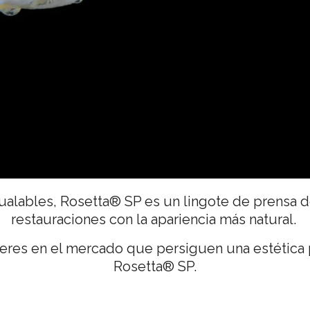
ualables, Rosetta® SP es un lingote de prensa de
restauraciones con la apariencia más natural.
deres en el mercado que persiguen una estética 
Rosetta® SP.