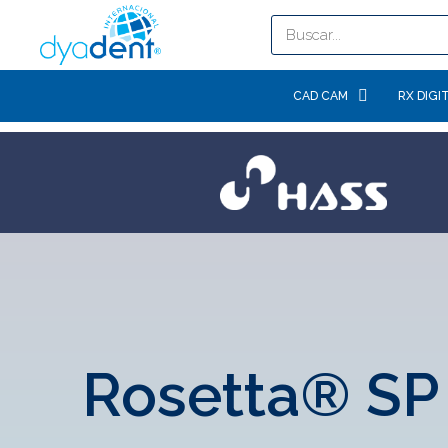
CAD CAM
RX DIGI
Rosetta® SP