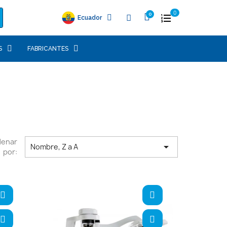
0
Ecuador
S
FABRICANTES
denar

Nombre, Z a A
por: