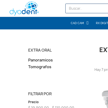
CAD CAM
RX DIGI
EX
EXTRA ORAL
Panoramicos
Tomografos
Hay 7 p
FILTRAR POR
Precio
$ 19.900,00 - $ 110.000,00