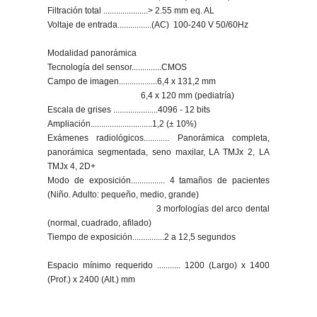
Filtración total .....................> 2.55 mm eq. AL
Voltaje de entrada................(AC) 100-240 V 50/60Hz
Modalidad panorámica
Tecnología del sensor..............CMOS
Campo de imagen..................6,4 x 131,2 mm
6,4 x 120 mm (pediatría)
Escala de grises .....................4096 - 12 bits
Ampliación.............................1,2 (± 10%)
Exámenes radiológicos............ Panorámica completa,
panorámica segmentada, seno maxilar, LA TMJx 2, LA
TMJx 4, 2D+
Modo de exposición................ 4 tamaños de pacientes
(Niño. Adulto: pequeño, medio, grande)
3 morfologías del arco dental
(normal, cuadrado, afilado)
Tiempo de exposición...............2 a 12,5 segundos
Espacio mínimo requerido ........... 1200 (Largo) x 1400
(Prof.) x 2400 (Alt.) mm