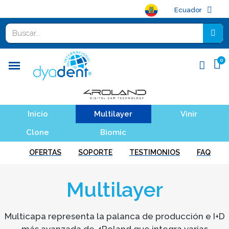
Ecuador
Inicio
Multilayer
Vinir
Clone
Biomic
OFERTAS
SOPORTE
TESTIMONIOS
FAQ
Multilayer
Multicapa representa la palanca de producción e I+D