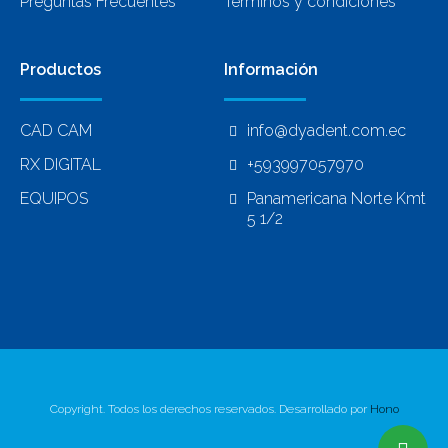
Preguntas Frecuentes
Términos y condiciones
Productos
Información
CAD CAM
info@dyadent.com.ec
RX DIGITAL
+593997057970
EQUIPOS
Panamericana Norte Kmt
5 1/2
Copyright. Todos los derechos reservados. Desarrollado por
Hono