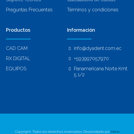
Preguntas Frecuentes
Términos y condiciones
Productos
Información
CAD CAM
info@dyadent.com.ec
RX DIGITAL
+593997057970
EQUIPOS
Panamericana Norte Kmt
5 1/2
Copyright. Todos los derechos reservados. Desarrollado por
Hono