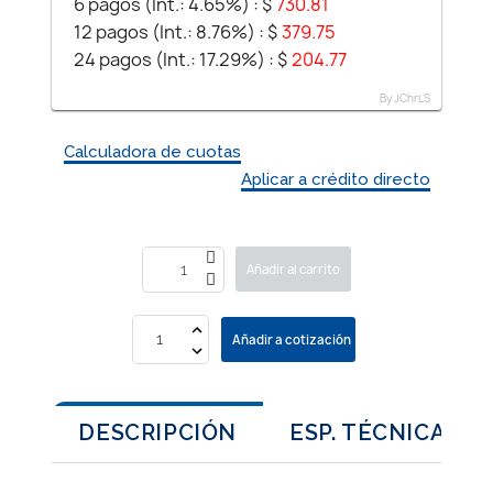
6 pagos (Int.: 4.65%) :
$
730.81
12 pagos (Int.: 8.76%) :
$
379.75
24 pagos (Int.: 17.29%) :
$
204.77
By JChrLS
Calculadora de cuotas
Aplicar a crédito directo
Añadir al carrito
Añadir a cotización
DESCRIPCIÓN
ESP. TÉCNICAS