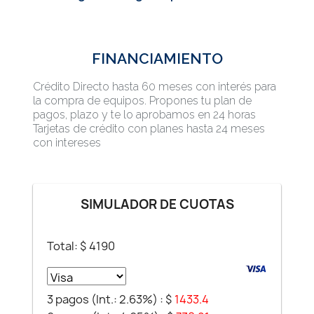
FINANCIAMIENTO
Crédito Directo hasta 60 meses con interés para
la compra de equipos. Propones tu plan de
pagos, plazo y te lo aprobamos en 24 horas
Tarjetas de crédito con planes hasta 24 meses
con intereses
SIMULADOR DE CUOTAS
Total: $
4190
3 pagos (Int.: 2.63%) :
$
1433.4