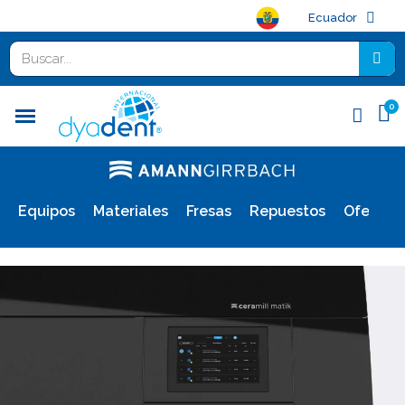
Ecuador
Equipos
Materiales
Fresas
Repuestos
Ofertas