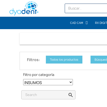
CAD CAM
RX DIGI
Filtros:
Todos los productos
Búsqued
Filtro por categoría
search