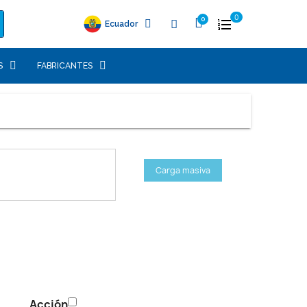
0
Ecuador
S
FABRICANTES
Carga masiva
Acción