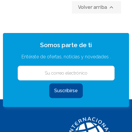
Volver arriba

Somos parte de ti
Entérate de ofertas, noticias y novedades .
Suscribirse