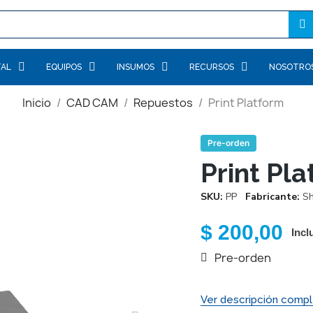
TAL
EQUIPOS
INSUMOS
RECURSOS
NOSOTRO
Inicio
CAD CAM
Repuestos
Print Platform
Pre-orden
Print Pl
SKU
PP
Fabricante
Sh
$ 200,00
Incl
Pre-orden
Ver descripción compl