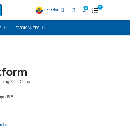
0
Ecuador
S
FABRICANTES
atform
ining 3D - China
uye IVA
eta