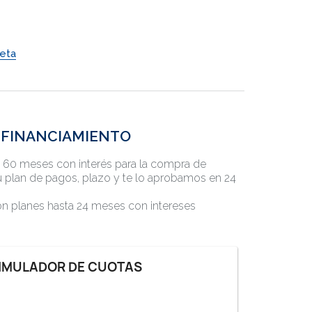
VER TESTIMONIOS
eta
FINANCIAMIENTO
a 60 meses con interés para la compra de
 plan de pagos, plazo y te lo aprobamos en 24
con planes hasta 24 meses con intereses
IMULADOR DE CUOTAS