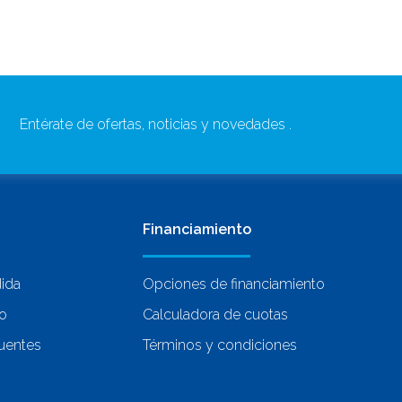
Entérate de ofertas, noticias y novedades .
Financiamiento
dida
Opciones de financiamiento
co
Calculadora de cuotas
uentes
Términos y condiciones