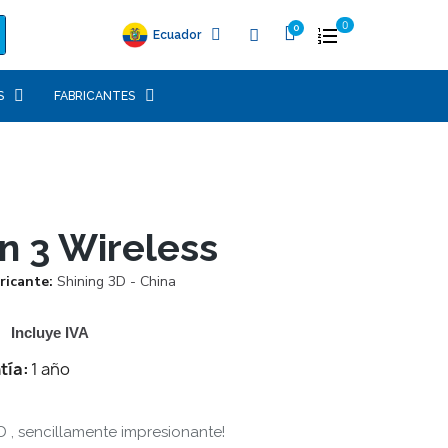
0
Ecuador
S
FABRICANTES
n 3 Wireless
ricante
Shining 3D - China
Incluye IVA
tía:
1 año
D , sencillamente impresionante!