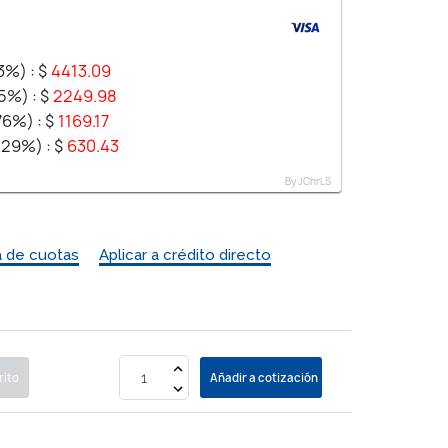
63%) :
$
4413.09
65%) :
$
2249.98
.76%) :
$
1169.17
7.29%) :
$
630.43
By JChrLS
a de cuotas
Aplicar a crédito directo
rito
Añadir a cotización