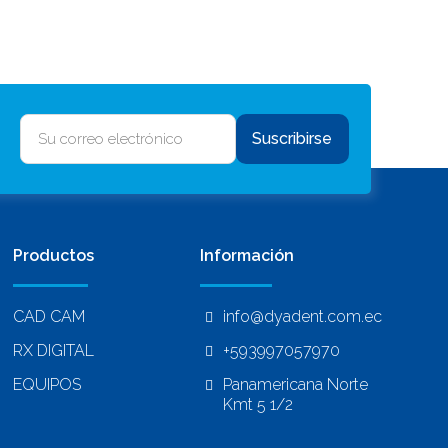
Suscribirse
Productos
Información
CAD CAM
info@dyadent.com.ec
RX DIGITAL
+593997057970
EQUIPOS
Panamericana Norte
Kmt 5 1/2