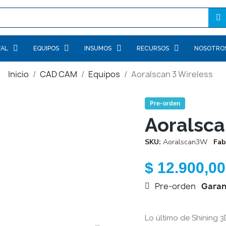
TAL
EQUIPOS
INSUMOS
RECURSOS
NOSOTRO
Inicio
CAD CAM
Equipos
Aoralscan 3 Wireless
Pre-orden
Aoralsca
SKU
Aoralscan3W
Fab
$ 12.900,00
Pre-orden
Garan
Lo último de Shining 3