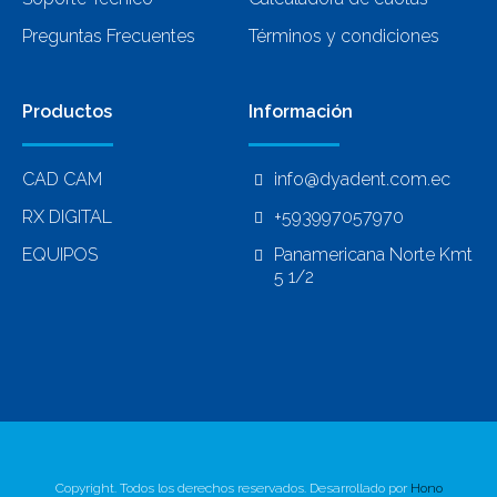
Preguntas Frecuentes
Términos y condiciones
Productos
Información
CAD CAM
info@dyadent.com.ec
RX DIGITAL
+593997057970
EQUIPOS
Panamericana Norte Kmt
5 1/2
Copyright. Todos los derechos reservados. Desarrollado por
Hono