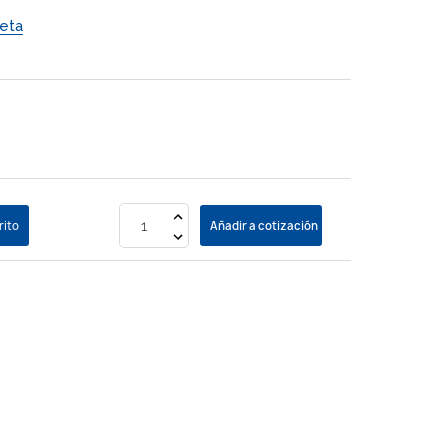
eta
rito
Añadir a cotización