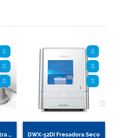
Aoralscan 3 Escaner Intra Oral
DWX-52DI Fresadora Seco