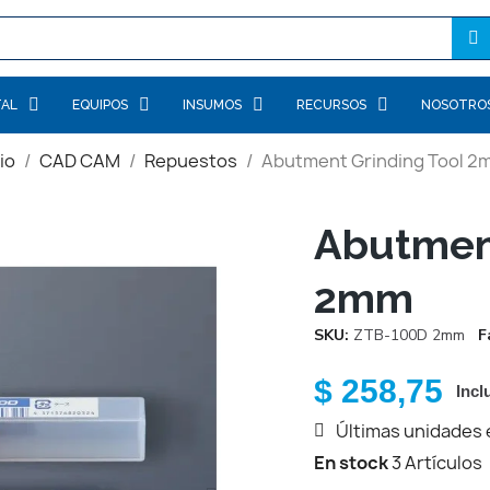
TAL
EQUIPOS
INSUMOS
RECURSOS
NOSOTRO
cio
CAD CAM
Repuestos
Abutment Grinding Tool 2
Abutment
2mm
SKU
ZTB-100D 2mm
F
$ 258,75
Incl
Últimas unidades 
En stock
3 Artículos