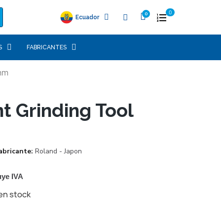
0
Ecuador
S
FABRICANTES
mm
 Grinding Tool
abricante
Roland - Japon
uye IVA
en stock