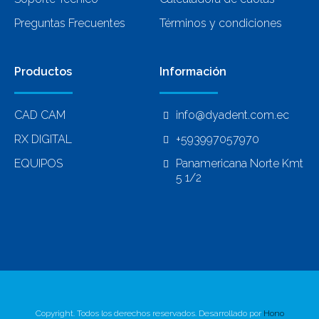
Preguntas Frecuentes
Términos y condiciones
Productos
Información
CAD CAM
info@dyadent.com.ec
RX DIGITAL
+593997057970
EQUIPOS
Panamericana Norte Kmt
5 1/2
Copyright. Todos los derechos reservados. Desarrollado por
Hono