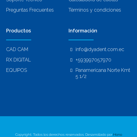
Preguntas Frecuentes
Términos y condiciones
Productos
Información
CAD CAM
info@dyadent.com.ec
RX DIGITAL
+593997057970
EQUIPOS
Panamericana Norte Kmt
5 1/2
Copyright. Todos los derechos reservados. Desarrollado por
Hono