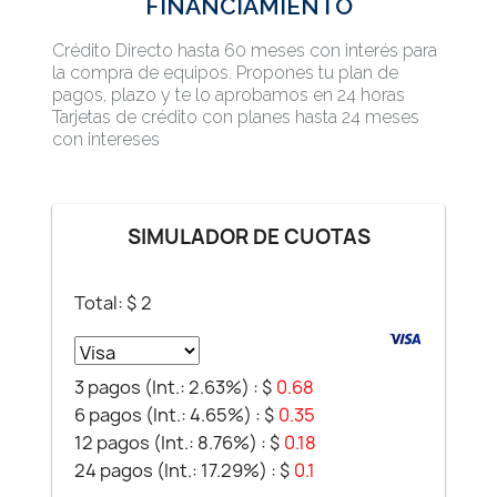
FINANCIAMIENTO
Crédito Directo hasta 60 meses con interés para
la compra de equipos. Propones tu plan de
pagos, plazo y te lo aprobamos en 24 horas
Tarjetas de crédito con planes hasta 24 meses
con intereses
SIMULADOR DE CUOTAS
Total: $
2
3 pagos (Int.: 2.63%) :
$
0.68
6 pagos (Int.: 4.65%) :
$
0.35
12 pagos (Int.: 8.76%) :
$
0.18
24 pagos (Int.: 17.29%) :
$
0.1