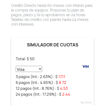
Crédito Directo hasta 60 meses con interés para
la compra de equipos. Propones tu plan de
pagos, plazo y te lo aprobamos en 24 horas
Tarjetas de crédito con planes hasta 24 meses
con intereses
SIMULADOR DE CUOTAS
Total: $
50
3 pagos (Int.: 2.63%) :
$
17.11
6 pagos (Int.: 4.65%) :
$
8.72
12 pagos (Int.: 8.76%) :
$
4.53
24 pagos (Int.: 17.29%) :
$
2.44
By JChrLS