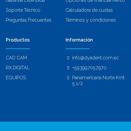
Garantía Extendida
Opciones de financiamiento
Soporte Técnico
Calculadora de cuotas
Preguntas Frecuentes
Términos y condiciones
Productos
Información
CAD CAM
info@dyadent.com.ec
RX DIGITAL
+593997057970
EQUIPOS
Panamericana Norte Kmt
5 1/2