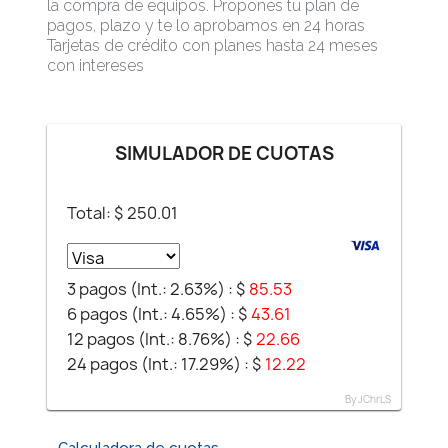
la compra de equipos. Propones tu plan de
pagos, plazo y te lo aprobamos en 24 horas
Tarjetas de crédito con planes hasta 24 meses
con intereses
SIMULADOR DE CUOTAS
Total: $
250.01
3 pagos (Int.: 2.63%) :
$
85.53
6 pagos (Int.: 4.65%) :
$
43.61
12 pagos (Int.: 8.76%) :
$
22.66
24 pagos (Int.: 17.29%) :
$
12.22
By JChrLS
Calculadora de cuotas