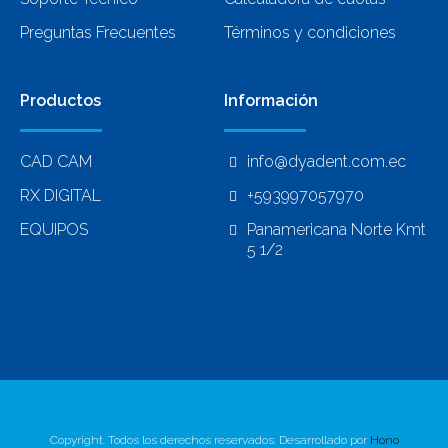
Preguntas Frecuentes
Términos y condiciones
Productos
Información
CAD CAM
info@dyadent.com.ec
RX DIGITAL
+593997057970
EQUIPOS
Panamericana Norte Kmt
5 1/2
Copyright. Todos los derechos reservados. Desarrollado por
Hono