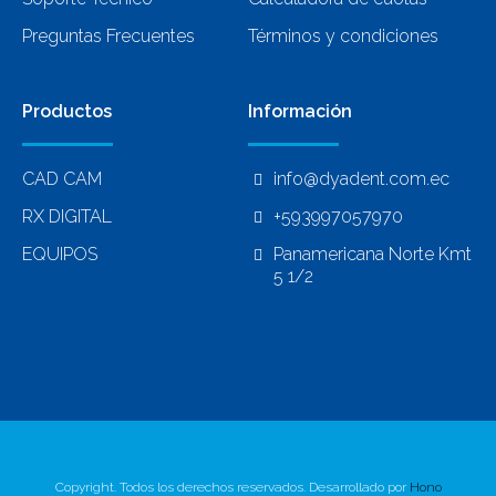
Preguntas Frecuentes
Términos y condiciones
Productos
Información
CAD CAM
info@dyadent.com.ec
RX DIGITAL
+593997057970
EQUIPOS
Panamericana Norte Kmt
5 1/2
Copyright. Todos los derechos reservados. Desarrollado por
Hono