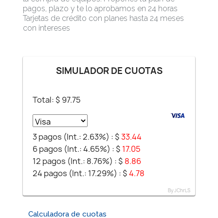
pagos, plazo y te lo aprobamos en 24 horas
Tarjetas de crédito con planes hasta 24 meses
con intereses
SIMULADOR DE CUOTAS
Total: $
97.75
3 pagos (Int.: 2.63%) :
$
33.44
6 pagos (Int.: 4.65%) :
$
17.05
12 pagos (Int.: 8.76%) :
$
8.86
24 pagos (Int.: 17.29%) :
$
4.78
By JChrLS
Calculadora de cuotas