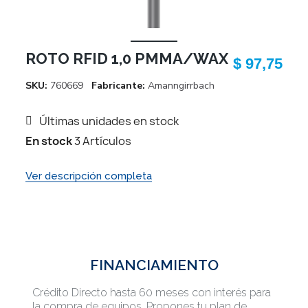
ROTO RFID 1,0 PMMA/WAX
$ 97,75
SKU
760669
Fabricante
Amanngirrbach
Últimas unidades en stock
En stock
3 Artículos
Ver descripción completa
FINANCIAMIENTO
Crédito Directo hasta 60 meses con interés para
la compra de equipos. Propones tu plan de