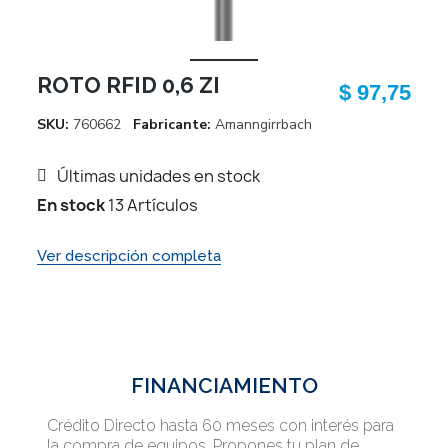
ROTO RFID 0,6 ZI
$ 97,75
SKU
760662
Fabricante
Amanngirrbach
Últimas unidades en stock
En stock
13 Artículos
Ver descripción completa
FINANCIAMIENTO
Crédito Directo hasta 60 meses con interés para
la compra de equipos. Propones tu plan de