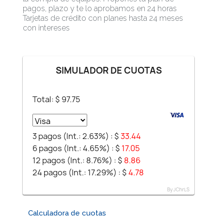
pagos, plazo y te lo aprobamos en 24 horas
Tarjetas de crédito con planes hasta 24 meses
con intereses
SIMULADOR DE CUOTAS
Total: $
97.75
3 pagos (Int.: 2.63%) :
$
33.44
6 pagos (Int.: 4.65%) :
$
17.05
12 pagos (Int.: 8.76%) :
$
8.86
24 pagos (Int.: 17.29%) :
$
4.78
By JChrLS
Calculadora de cuotas