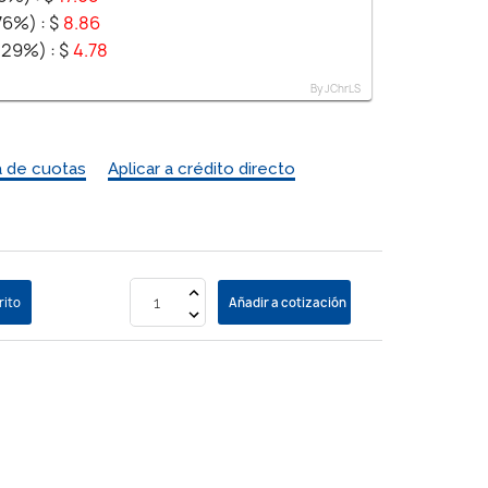
.76%) :
$
8.86
7.29%) :
$
4.78
By JChrLS
a de cuotas
Aplicar a crédito directo
rito
Añadir a cotización