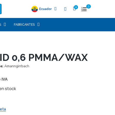
0
Ecuador
S
FABRICANTES
ID 0,6 PMMA/WAX
te
Amanngirrbach
e IVA
en stock
eta