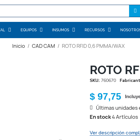
TAL
EQUIPOS
INSUMOS
RECURSOS
NOSOTRO
Inicio
CAD CAM
ROTO RFID 0,6 PMMA/WAX
ROTO RF
SKU
760670
Fabrican
$ 97,75
Incluy
Últimas unidades 
En stock
4 Artículos
Ver descripción compl