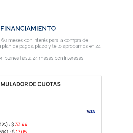
FINANCIAMIENTO
a 60 meses con interés para la compra de
 plan de pagos, plazo y te lo aprobamos en 24
con planes hasta 24 meses con intereses
IMULADOR DE CUOTAS
63%) :
$
33.44
65%) :
$
17.05