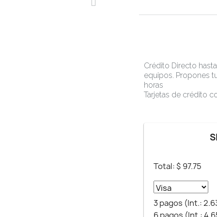
Crédito Directo hast
equipos. Propones tu
horas
Tarjetas de crédito 
S
Total: $
97.75
3 pagos (Int.: 2.
6 pagos (Int.: 4.