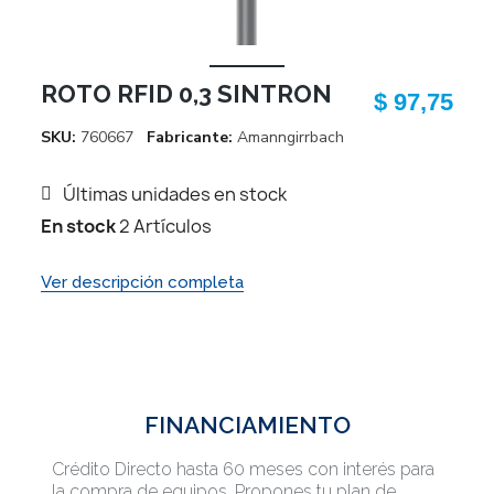
ROTO RFID 0,3 SINTRON
$ 97,75
SKU
760667
Fabricante
Amanngirrbach
Últimas unidades en stock
En stock
2 Artículos
Ver descripción completa
FINANCIAMIENTO
Crédito Directo hasta 60 meses con interés para
la compra de equipos. Propones tu plan de