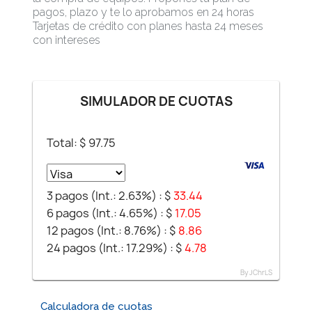
pagos, plazo y te lo aprobamos en 24 horas
Tarjetas de crédito con planes hasta 24 meses
con intereses
SIMULADOR DE CUOTAS
Total: $
97.75
3 pagos (Int.: 2.63%) :
$
33.44
6 pagos (Int.: 4.65%) :
$
17.05
12 pagos (Int.: 8.76%) :
$
8.86
24 pagos (Int.: 17.29%) :
$
4.78
By JChrLS
Calculadora de cuotas