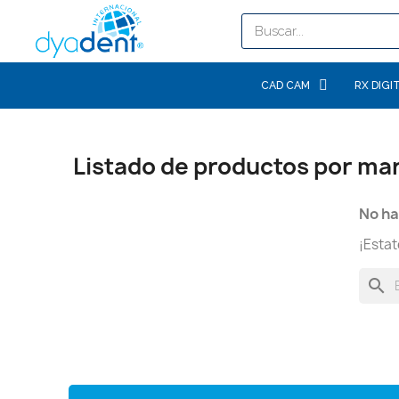
CAD CAM
RX DIGI
Listado de productos por mar
No ha
¡Esta
search