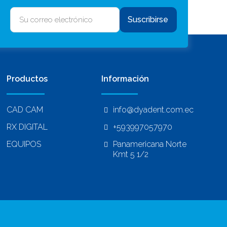
Suscribirse
Productos
Información
CAD CAM
info@dyadent.com.ec
RX DIGITAL
+593997057970
EQUIPOS
Panamericana Norte
Kmt 5 1/2