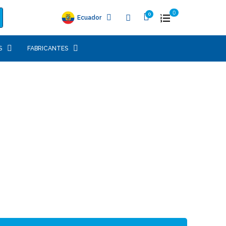
0
Ecuador
S
FABRICANTES